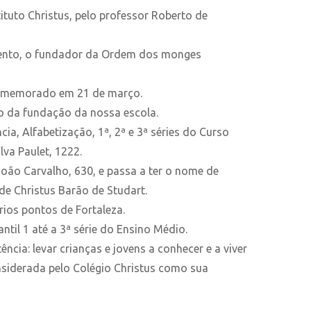
tuto Christus, pelo professor Roberto de
 Bento, o fundador da Ordem dos monges
 comemorado em 21 de março.
o da fundação da nossa escola.
a, Alfabetização, 1ª, 2ª e 3ª séries do Curso
va Paulet, 1222.
João Carvalho, 630, e passa a ter o nome de
ade Christus Barão de Studart.
rios pontos de Fortaleza.
ntil 1 até a 3ª série do Ensino Médio.
ia: levar crianças e jovens a conhecer e a viver
nsiderada pelo Colégio Christus como sua