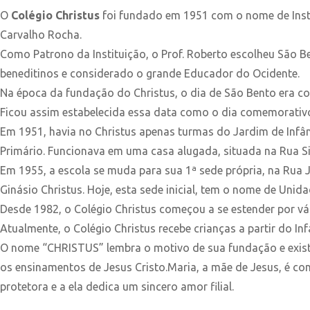
O
Colégio Christus
foi fundado em 1951 com o nome de Insti
Carvalho Rocha.
Como Patrono da Instituição, o Prof. Roberto escolheu São
beneditinos e considerado o grande Educador do Ocidente.
Na época da fundação do Christus, o dia de São Bento era
Ficou assim estabelecida essa data como o dia comemorativ
Em 1951, havia no Christus apenas turmas do Jardim de Infânci
Primário. Funcionava em uma casa alugada, situada na Rua Sil
Em 1955, a escola se muda para sua 1ª sede própria, na Rua 
Ginásio Christus. Hoje, esta sede inicial, tem o nome de Unid
Desde 1982, o Colégio Christus começou a se estender por vá
Atualmente, o Colégio Christus recebe crianças a partir do Infa
O nome “CHRISTUS” lembra o motivo de sua fundação e existênc
os ensinamentos de Jesus Cristo.Maria, a mãe de Jesus, é co
protetora e a ela dedica um sincero amor filial.