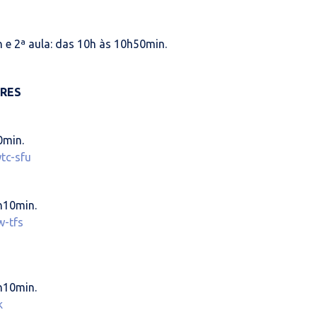
 e 2ª aula: das 10h às 10h50min.
RRES
0min.
tc-sfu
h10min.
w-tfs
h10min.
k