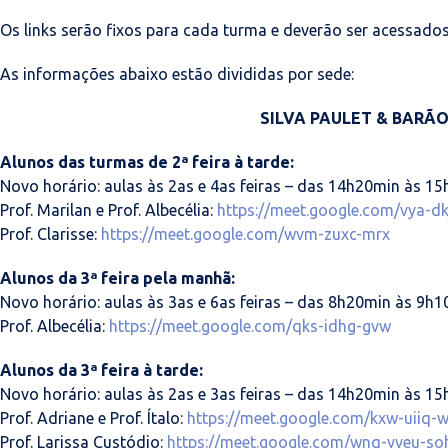
Os links serão fixos para cada turma e deverão ser acessados
As informações abaixo estão divididas por sede:
SILVA PAULET & BARÃ
Alunos das turmas de 2ª feira à tarde:
Novo horário: aulas às 2as e 4as feiras – das 14h20min às 15
Prof. Marilan e Prof. Albecélia:
https://meet.google.com/vya-dk
Prof. Clarisse:
https://meet.google.com/wvm-zuxc-mrx
Alunos da 3ª feira pela manhã:
Novo horário: aulas às 3as e 6as feiras – das 8h20min às 9h1
Prof. Albecélia:
https://meet.google.com/qks-idhg-gvw
Alunos da 3ª feira à tarde:
Novo horário: aulas às 2as e 3as feiras – das 14h20min às 15
Prof. Adriane e Prof. Ítalo:
https://meet.google.com/kxw-uiiq-w
Prof. Larissa Custódio:
https://meet.google.com/wnq-yveu-so