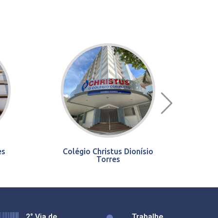
es
Colégio Christus Dionísio
Torres
2° Via de
Trabalhe