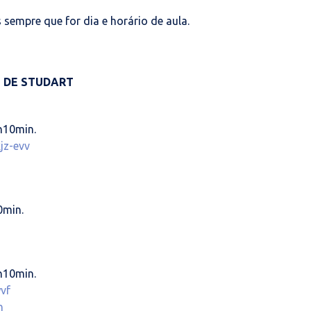
 sempre que for dia e horário de aula.
O DE STUDART
h10min.
jz-evv
0min.
h10min.
vf
h