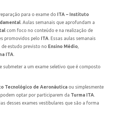
a preparação para o exame do
ITA – Instituto
ndamental
. Aulas semanais que aprofundam a
tal
com foco no conteúdo e na realização de
res promovidos pelo
ITA
. Essas aulas semanais
 de estudo previsto no
Ensino Médio
,
ma ITA
.
 se submeter a um exame seletivo que é composto
uto Tecnológico de Aeronáutica
ou simplesmente
 podem optar por participarem da
Turma ITA
.
as desses exames vestibulares que são a forma