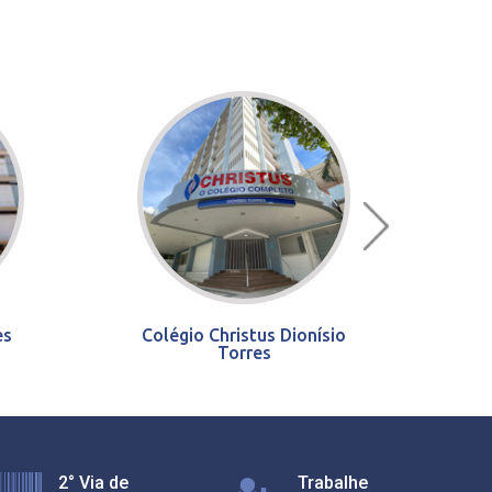
es
Colégio Christus Dionísio
Torres
2° Via de
Trabalhe