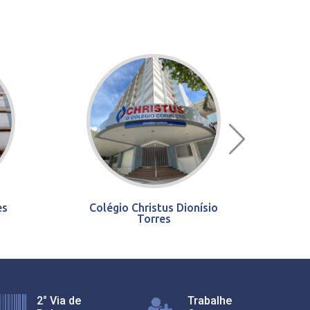
es
Colégio Christus Dionísio
Torres
2° Via de
Trabalhe