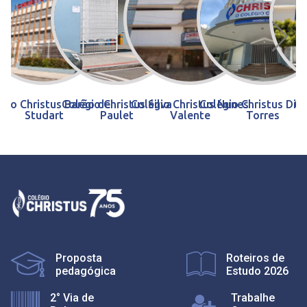
gio Christus Barão de
Colégio Christus Silva
Colégio Christus Nunes
Colégio Christus Dion
Co
Studart
Paulet
Valente
Torres
P
Proposta
Roteiros de
pedagógica
Estudo 2026
2° Via de
Trabalhe