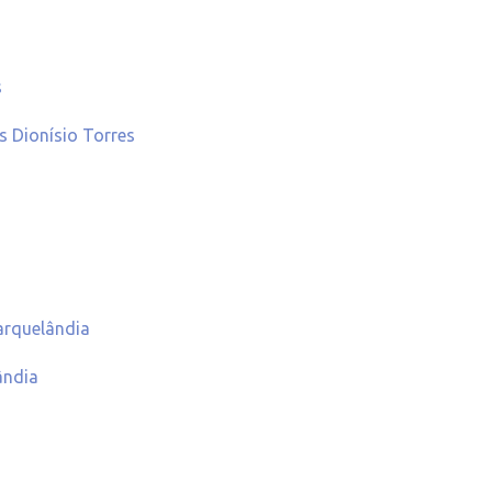
s
s Dionísio Torres
arquelândia
ândia